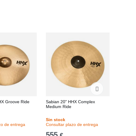
HX Groove Ride
Sabian 20" HHX Complex
Sabian 
Medium Ride
Chinese
Sin stock
Sin stoc
zo de entrega
Consultar plazo de entrega
Consulta
555
384
€
€