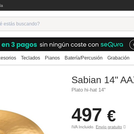
da
esorios
Teclados
Pianos
Batería/Percusión
Grabación
os
Sabian 14" AAX Medium Hats
Sabian 14" A
Plato hi-hat 14"
497
€
IVA Incluido.
Envío gratuito