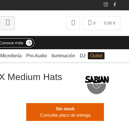
0
0,00 €
Microfonía
Pro-Audio
Iluminación
DJ
Outlet
AX Medium Hats
Sin stock
Consultar plazo de entrega