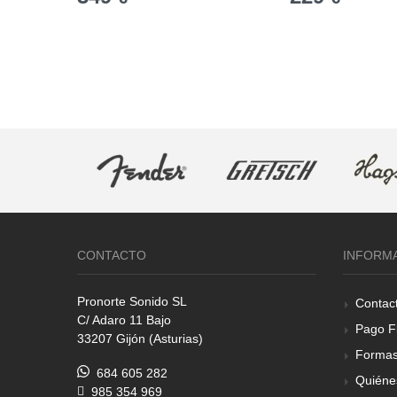
CONTACTO
INFORM
Pronorte Sonido SL
Contac
C/ Adaro 11 Bajo
Pago F
33207 Gijón (Asturias)
Formas
684 605 282
Quiéne
985 354 969