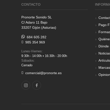
CONTACTO
INFORM
Pronorte Sonido SL
Contac
C/ Adaro 11 Bajo
Pago F
33207 Gijón (Asturias)
Formas
684 605 282
Quiéne
985 354 969
Dónde 
Lunes-Viernes:
Noticia
9:30h - 14:00h • 16:30h - 20:00h
Artícul
Sábados:
Cerrado
Marcas
comercial@pronorte.es
Opinio