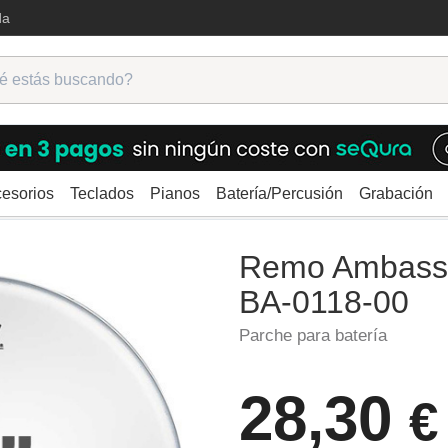
da
esorios
Teclados
Pianos
Batería/Percusión
Grabación
ches
Remo Ambassador Coated 18" BA-0118-00
Remo Ambassa
BA-0118-00
Parche para batería
28,30
€