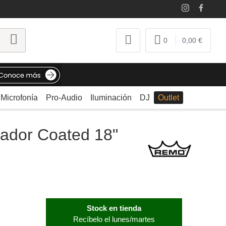
0
0,00 €
Microfonía
Pro-Audio
Iluminación
DJ
Outlet
dor Coated 18"
Stock en tienda
Recíbelo el lunes/martes