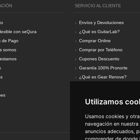
ACIÓN
SERVICIO AL CLIENTE
to
Envíos y Devoluciones
lexible con seQura
¿Qué es GuitarLab?
 de Pago
Comprar Online
s somos
Comprar por Teléfono
estamos
Cupones Descuento
s
Garantía 100% Pronorte
os
¿Qué es Gear Renove?
nes
Utilizamos coo
Usamos cookies y otras
navegación en nuestra
anuncios adecuados, pa
comprender de donde ll