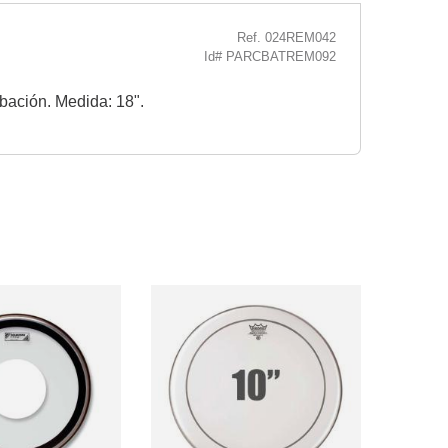
Ref. 024REM042
Id# PARCBATREM092
abación. Medida: 18".