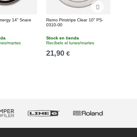
nergy 14" Snare
Remo Pinstripe Clear 10" PS-
Remo Am
0310-00
BA-0116
nda
Stock en tienda
Stock e
unes/martes
Recíbelo el lunes/martes
Recíbelo
21,90
22,1
€