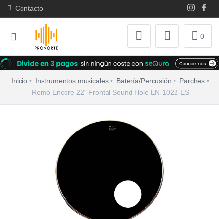
Contacto
0
Inicio
Instrumentos musicales
Batería/Percusión
Parches
Remo Encore 22" Frontal Sound Hole EN-1022-ES