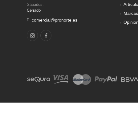
Artícul
Sábados:
Cerrado
Marcas
comercial@pronorte.es
Opinio