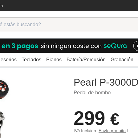
da
esorios
Teclados
Pianos
Batería/Percusión
Grabación
rajes
Pedales de bombo
Pearl P-3000D
Pearl P-3000
Pedal de bombo
299
€
IVA Incluido.
Envío gratuito