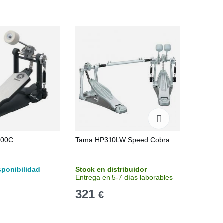
500C
Tama HP310LW Speed Cobra
Tama HP
sponibilidad
Stock en distribuidor
Stock en
Entrega en 5-7 días laborables
Entrega 
321
118
€
€