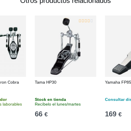
Otros productos relacionados
ron Cobra
Tama HP30
Yamaha FP8
idor
Stock en tienda
Consultar di
s laborables
Recíbelo el lunes/martes
66
169
€
€