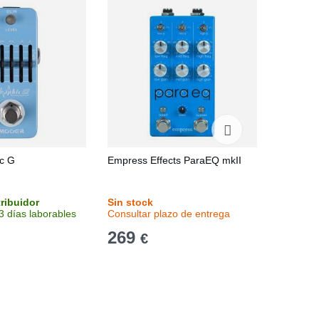
c G
Empress Effects ParaEQ mkII
Empress 
Deluxe
tribuidor
Sin stock
Sin stoc
3 días laborables
Consultar plazo de entrega
Consulta
269
359
€
€