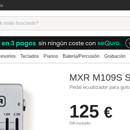
da
esorios
Teclados
Pianos
Batería/Percusión
Grabación
ra
Ecualizador
MXR M109S Six Band EQ
MXR M109S S
Pedal ecualizador para guit
125
€
IVA Incluido.