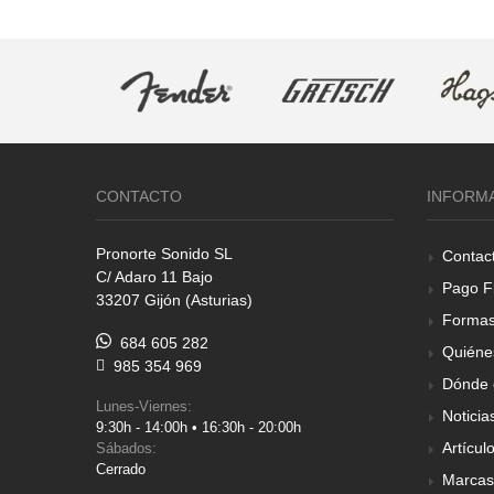
CONTACTO
INFORM
Pronorte Sonido SL
Contac
C/ Adaro 11 Bajo
Pago F
33207 Gijón (Asturias)
Formas
684 605 282
Quiéne
985 354 969
Dónde 
Lunes-Viernes:
Noticia
9:30h - 14:00h • 16:30h - 20:00h
Artícul
Sábados:
Cerrado
Marcas