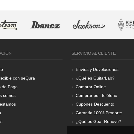
ACIÓN
SERVICIO AL CLIENTE
to
Envíos y Devoluciones
lexible con seQura
¿Qué es GuitarLab?
 de Pago
Comprar Online
s somos
Comprar por Teléfono
estamos
Cupones Descuento
s
Garantía 100% Pronorte
os
¿Qué es Gear Renove?