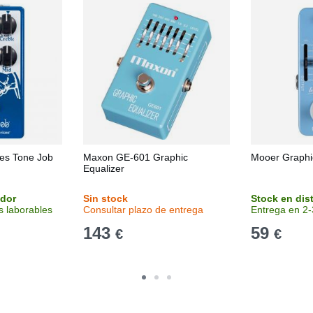
es Tone Job
Maxon GE-601 Graphic
Mooer Graphi
Equalizer
idor
Sin stock
Stock en dis
s laborables
Consultar plazo de entrega
Entrega en 2-
143
59
€
€