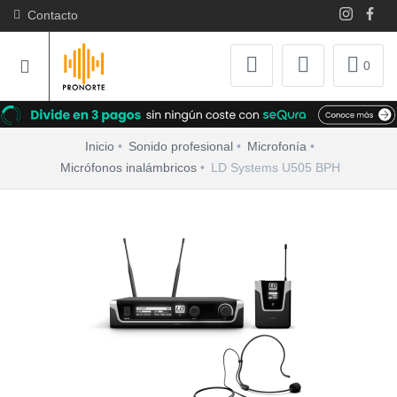
Contacto
0
Inicio
Sonido profesional
Microfonía
Micrófonos inalámbricos
LD Systems U505 BPH