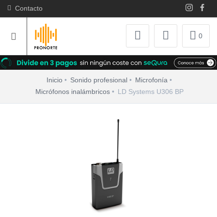
Contacto
0
Inicio
Sonido profesional
Microfonía
Micrófonos inalámbricos
LD Systems U306 BP