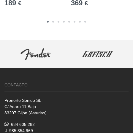
189
369
€
€
CONTACTO
Pronorte Sonido SL
C/ Adaro 11 Bajo
33207 Gijón (Asturias)
684 605 282
985 354 969