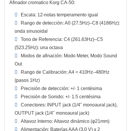
Afinador cromatico Korg CA-50:
Escala: 12-notas temperamento igual
Rango de detección: A0 (27.5Hz)–C8 (4186Hz):
onda sinusoidal
Tono de Referencia: C4 (261.63Hz)–C5
(523.25Hz): una octava
Modos de afinación: Modo Meter, Modo Sound
Out
Rango de Calibración: A4 = 410Hz–480Hz
(pasos 1Hz)
Precisión de detección: +/- 1 centésima
Precisión de Sonido: +/- 1.5 centésima
Conectores: INPUT jack (1/4" monoaural jack),
OUTPUT jack (1/4" monoaural jack)
Altavoz Interno: Altavoz dinámico (φ21mm)
Alimentación: Baterías AAA (3.0 V) x 2