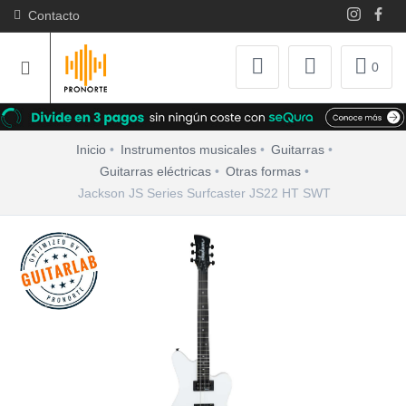
Contacto
0
Inicio
Instrumentos musicales
Guitarras
Guitarras eléctricas
Otras formas
Jackson JS Series Surfcaster JS22 HT SWT