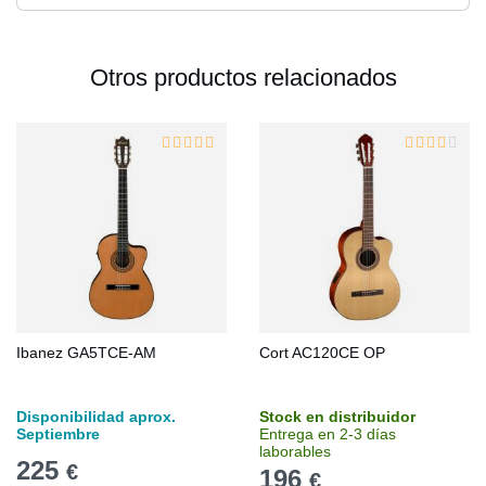
Otros productos relacionados
Ibanez GA5TCE-AM
Cort AC120CE OP
Disponibilidad aprox.
Stock en distribuidor
Septiembre
Entrega en 2-3 días
laborables
225
€
196
€