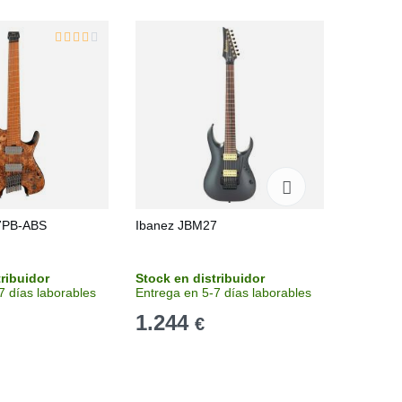
7PB-ABS
Ibanez JBM27
Jackson
Evertun
tribuidor
Stock en distribuidor
Disponi
7 días laborables
Entrega en 5-7 días laborables
Late Aug
1.244
1.61
€