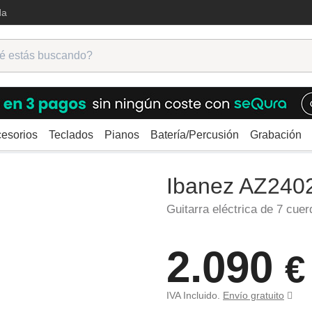
da
esorios
Teclados
Pianos
Batería/Percusión
Grabación
ctricas
7/8 Cuerdas
Ibanez AZ24027-TFF
Ibanez AZ24
Guitarra eléctrica de 7 cuer
2.090
€
IVA Incluido.
Envío gratuito