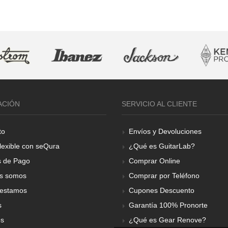
ACIÓN
SERVICIO AL CLIENTE
to
Envíos y Devoluciones
lexible con seQura
¿Qué es GuitarLab?
 de Pago
Comprar Online
s somos
Comprar por Teléfono
estamos
Cupones Descuento
s
Garantía 100% Pronorte
os
¿Qué es Gear Renove?