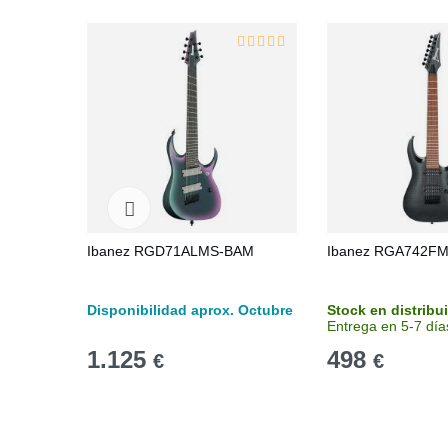
Ibanez RGD71ALMS-BAM
Ibanez RGA742F
Disponibilidad aprox. Octubre
Stock en distribu
Entrega en 5-7 día
1.125
498
€
€