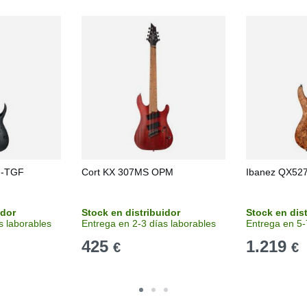
M-TGF
Cort KX 307MS OPM
Ibanez QX52
idor
Stock en distribuidor
Stock en dis
s laborables
Entrega en 2-3 días laborables
Entrega en 5-
425
1.219
€
€