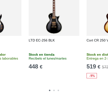
LTD EC-256 BLK
Cort CR 250 
idor
Stock en tienda
Stock en dis
s laborables
Recíbelo el lunes/martes
Entrega en 2-
448
519
€
€
57
-9%