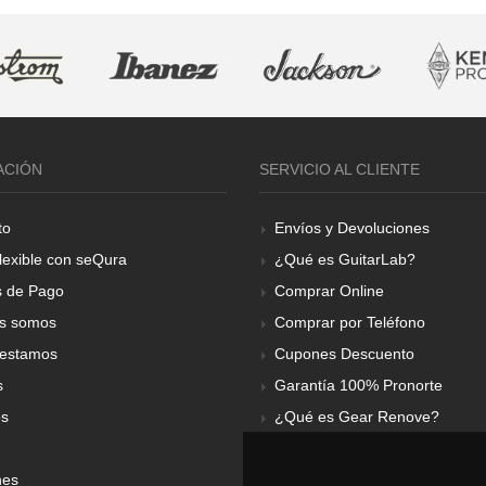
ACIÓN
SERVICIO AL CLIENTE
to
Envíos y Devoluciones
lexible con seQura
¿Qué es GuitarLab?
 de Pago
Comprar Online
s somos
Comprar por Teléfono
estamos
Cupones Descuento
s
Garantía 100% Pronorte
os
¿Qué es Gear Renove?
nes