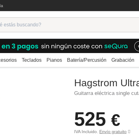
da
esorios
Teclados
Pianos
Batería/Percusión
Grabación
ctricas
Single Cutaway
Hagstrom Ultra Max Satin Black
Hagstrom Ultr
Guitarra eléctrica single cu
525
€
IVA Incluido.
Envío gratuito