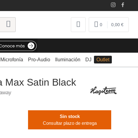
0
0,00 €
Microfonía
Pro-Audio
Iluminación
DJ
Outlet
a Max Satin Black
taway
Sin stock
Consultar plazo de entrega