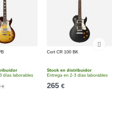
VB
Cort CR 100 BK
LTD EC-
tribuidor
Stock en distribuidor
Stock e
3 días laborables
Entrega en 2-3 días laborables
Recíbelo
265
473
€
€
2
€