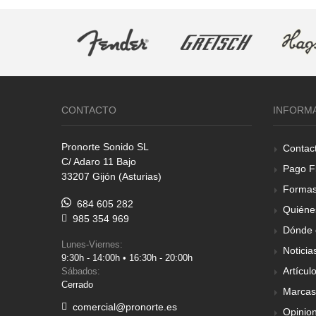
CONTACTO
INFORM
Pronorte Sonido SL
Contac
C/ Adaro 11 Bajo
Pago F
33207 Gijón (Asturias)
Formas
684 605 282
Quiéne
985 354 969
Dónde 
Lunes-Viernes:
Noticia
9:30h - 14:00h • 16:30h - 20:00h
Artícul
Sábados:
Cerrado
Marcas
comercial@pronorte.es
Opinio