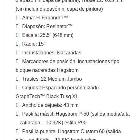
diapasón ni capa de pintura); Traste 12: 20.5 mm
(sin incluir diapasón ni capa de pintura)
Alma: H-Expander™
Diapasón: Resinator™
Escala: 25.5” (648 mm)
Radio: 15"
Incrustaciones: Nacaradas
Marcadores de posición: Incrustaciones tipo
bloque nacaradas Hagstrom
Trastes: 22 Medium Jumbo
Cejuela: Espaciado personalizado -
GraphTech™ Black Tusq XL
Ancho de cejuela: 43 mm
Pastilla mástil: Hagstrom P-50 (salida media/alta
– calibrada – 10.32K) estilo P90
Pastilla puente: Hagstrom Custom 60 (salida