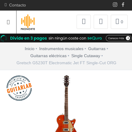
Contacto
0
Inicio
Instrumentos musicales
Guitarras
Guitarras eléctricas
Single Cutaway
Gretsch G5230T Electromatic Jet FT Single-Cut ORG