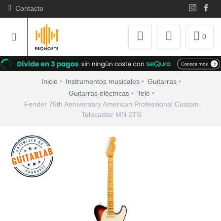
Contacto
0
Inicio
Instrumentos musicales
Guitarras
Guitarras eléctricas
Tele
Fender 75th Anniversary American Professional Custom
Telecaster MN 2TS