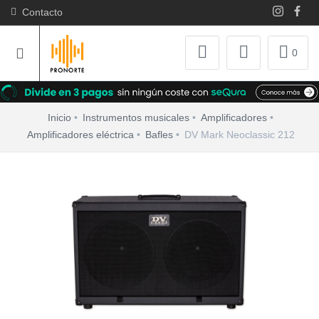
Contacto
0
Inicio
Instrumentos musicales
Amplificadores
Amplificadores eléctrica
Bafles
DV Mark Neoclassic 212