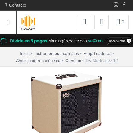
Contacto
0
Inicio
Instrumentos musicales
Amplificadores
Amplificadores eléctrica
Combos
DV Mark Jazz 12