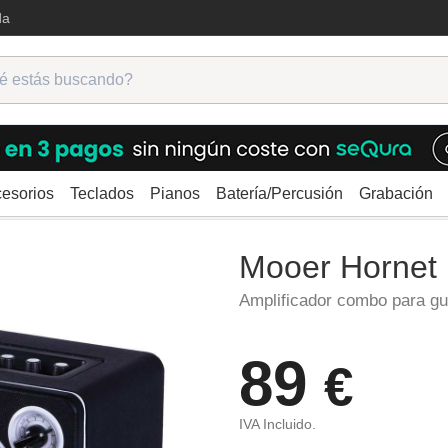
da
esorios
Teclados
Pianos
Batería/Percusión
Grabación
cadores eléctrica
Combos
Mooer Hornet
Mooer Hornet
Amplificador combo para gui
89
€
IVA Incluido.