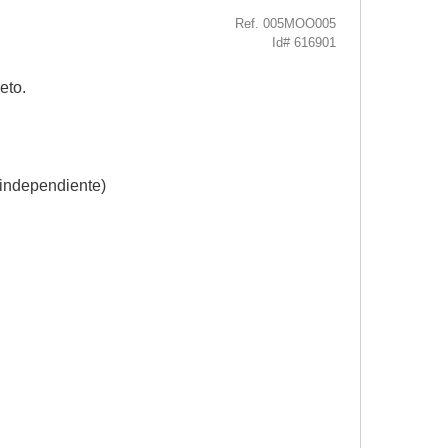
Ref. 005MOO005
Id# 616901
eto.
o independiente)