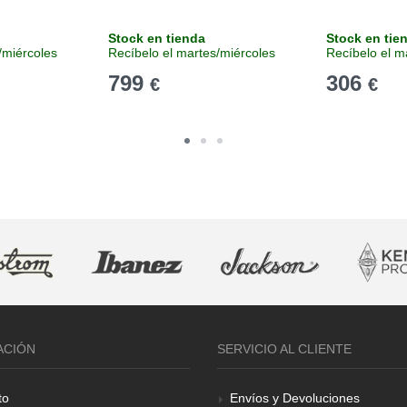
Stock en tienda
Stock en tie
/miércoles
Recíbelo el martes/miércoles
Recíbelo el m
799
306
€
€
ACIÓN
SERVICIO AL CLIENTE
to
Envíos y Devoluciones