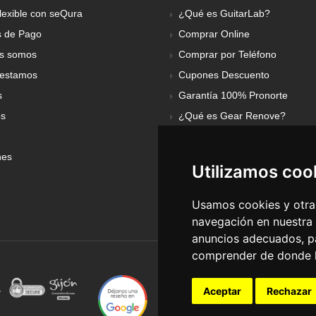
lexible con seQura
¿Qué es GuitarLab?
 de Pago
Comprar Online
s somos
Comprar por Teléfono
estamos
Cupones Descuento
s
Garantía 100% Pronorte
os
¿Qué es Gear Renove?
nes
Utilizamos coo
Usamos cookies y otras
navegación en nuestra
anuncios adecuados, pa
comprender de donde ll
Aceptar
Rechazar