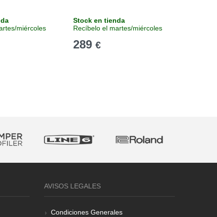
nda
Stock en tienda
Stock e
artes/miércoles
Recíbelo el martes/miércoles
Recíbelo
289
149
€
€
AVISOS LEGALES
Condiciones Generales