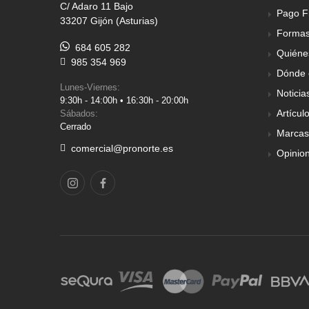
C/ Adaro 11 Bajo
Pago F
33207 Gijón (Asturias)
Formas
684 605 282
Quiéne
985 354 969
Dónde 
Lunes-Viernes:
Noticia
9:30h - 14:00h • 16:30h - 20:00h
Artícul
Sábados:
Cerrado
Marcas
comercial@pronorte.es
Opinio