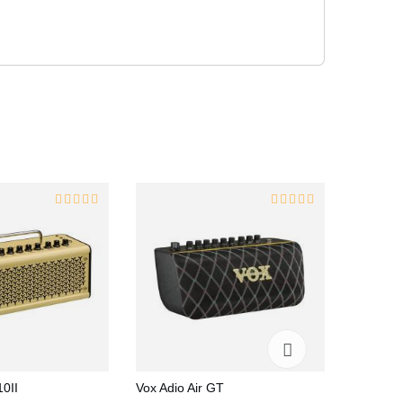
0II
Vox Adio Air GT
Roland 