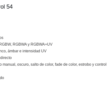
ol 54
s
os
GB, RGBW, RGBWA y RGBWA+UV
lanco, ámbar e intensidad UV
directo
manual, oscuro, salto de color, fade de color, estrobo y contro
ado