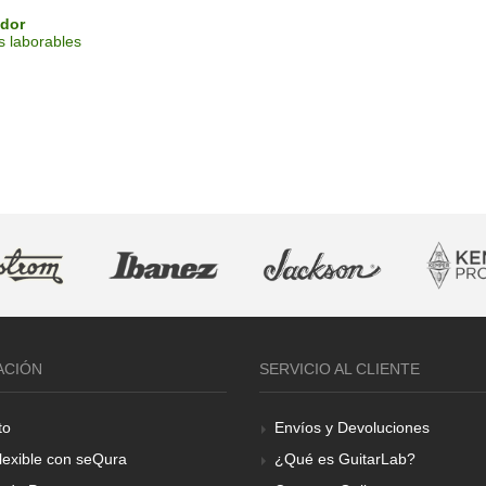
idor
s laborables
ACIÓN
SERVICIO AL CLIENTE
to
Envíos y Devoluciones
lexible con seQura
¿Qué es GuitarLab?