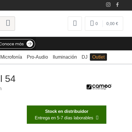
0
0,00 €
Microfonía
Pro-Audio
Iluminación
DJ
Outlet
l 54
n
Stock en distribuidor
Entrega en 5-7 días laborables