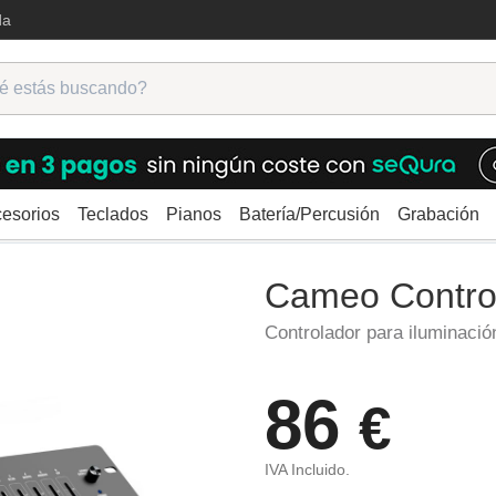
da
esorios
Teclados
Pianos
Batería/Percusión
Grabación
.A.
Cameo Control 54
Cameo Contro
Controlador para iluminació
86
€
IVA Incluido.