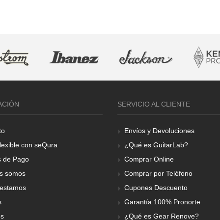
ACIÓN
SERVICIO AL CLIENTE
to
Envíos y Devoluciones
lexible con seQura
¿Qué es GuitarLab?
 de Pago
Comprar Online
s somos
Comprar por Teléfono
estamos
Cupones Descuento
s
Garantía 100% Pronorte
os
¿Qué es Gear Renove?