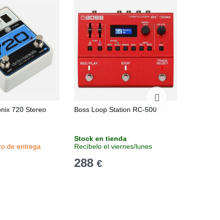
nix 720 Stereo
Boss Loop Station RC-500
Digitech
Stock en tienda
Stock e
zo de entrega
Recíbelo el viernes/lunes
Recíbelo
288
255
€
€