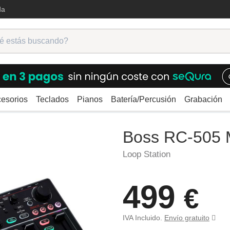
da
esorios
Teclados
Pianos
Batería/Percusión
Grabación
ra
Looper
Boss RC-505 MKII
Boss RC-505 
Loop Station
499
€
IVA Incluido.
Envío gratuito