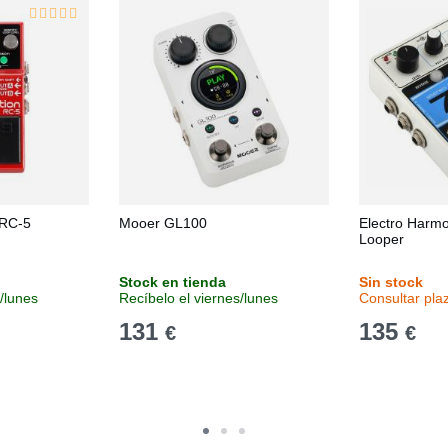
 RC-5
Mooer GL100
Electro Harmo
Looper
Stock en tienda
Sin stock
/lunes
Recíbelo el viernes/lunes
Consultar pla
131
135
€
€