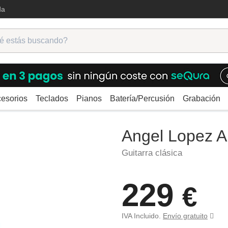
da
esorios
Teclados
Pianos
Batería/Percusión
Grabación
ásicas
Angel Lopez Alicante SM-CE
Angel Lopez 
Guitarra clásica
229
€
IVA Incluido.
Envío gratuito