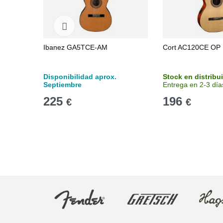
Ibanez GA5TCE-AM
Cort AC120CE OP
Disponibilidad aprox.
Stock en distribu
Septiembre
Entrega en 2-3 día
225
196
€
€