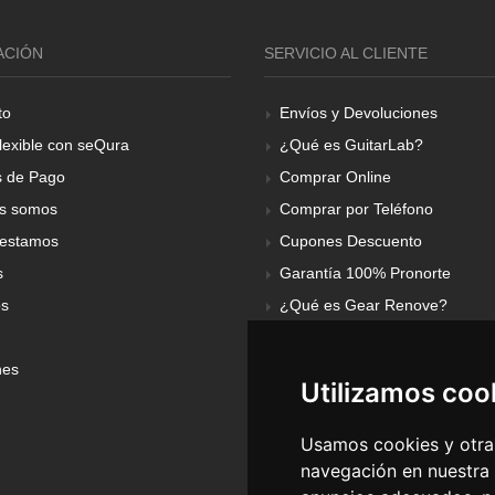
ACIÓN
SERVICIO AL CLIENTE
to
Envíos y Devoluciones
lexible con seQura
¿Qué es GuitarLab?
 de Pago
Comprar Online
s somos
Comprar por Teléfono
estamos
Cupones Descuento
s
Garantía 100% Pronorte
os
¿Qué es Gear Renove?
nes
Utilizamos coo
Usamos cookies y otras
navegación en nuestra