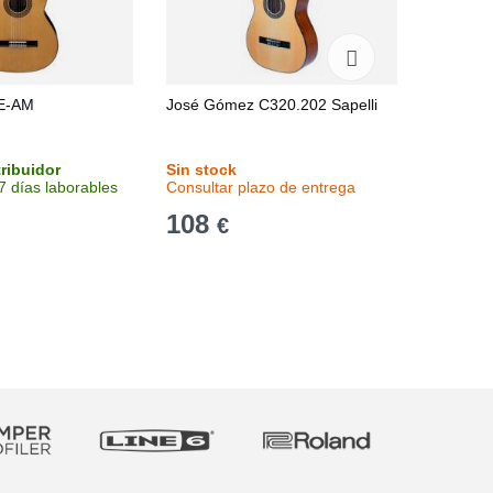
E-AM
José Gómez C320.202 Sapelli
Ibanez 
tribuidor
Sin stock
Stock e
7 días laborables
Consultar plazo de entrega
Recíbelo
108
645
€
€