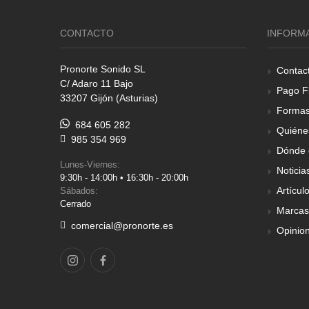
CONTACTO
INFORM
Pronorte Sonido SL
Contac
C/ Adaro 11 Bajo
Pago F
33207 Gijón (Asturias)
Formas
684 605 282
Quiéne
985 354 969
Dónde 
Lunes-Viernes:
Noticia
9:30h - 14:00h • 16:30h - 20:00h
Artícul
Sábados:
Cerrado
Marcas
comercial@pronorte.es
Opinio