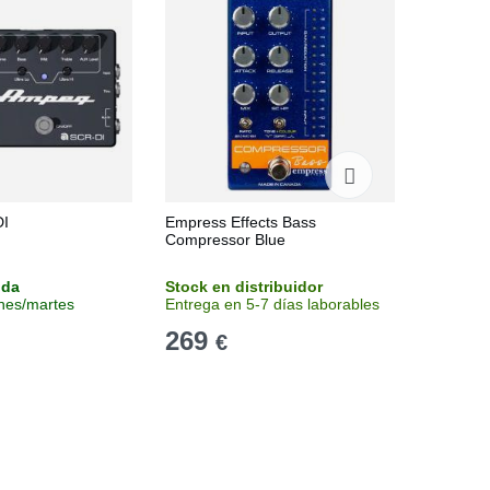
I
Empress Effects Bass
Tech 21 
Compressor Blue
V2
nda
Stock en distribuidor
Sin stoc
unes/martes
Entrega en 5-7 días laborables
Consulta
269
277
€
€