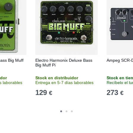
ass Big Muff
Electro Harmonix Deluxe Bass
Ampeg SCR-D
Big Muff Pi
idor
Stock en distribuidor
Stock en tie
s laborables
Entrega en 5-7 días laborables
Recíbelo el l
129
273
€
€