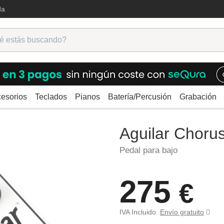
da
esorios
Teclados
Pianos
Batería/Percusión
Grabación
Aguilar Chorusaurus
Aguilar Choru
Pedal para bajo
275
€
IVA Incluido.
Envío gratuito