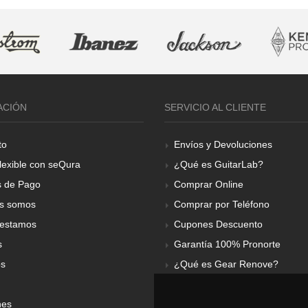
ACIÓN
SERVICIO AL CLIENTE
to
Envíos y Devoluciones
lexible con seQura
¿Qué es GuitarLab?
 de Pago
Comprar Online
s somos
Comprar por Teléfono
estamos
Cupones Descuento
s
Garantía 100% Pronorte
os
¿Qué es Gear Renove?
nes