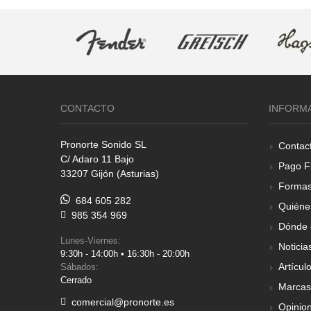
CONTACTO
INFORM
Pronorte Sonido SL
Contac
C/ Adaro 11 Bajo
Pago F
33207 Gijón (Asturias)
Formas
684 605 282
Quiéne
985 354 969
Dónde 
Lunes-Viernes:
Noticia
9:30h - 14:00h • 16:30h - 20:00h
Artícul
Sábados:
Cerrado
Marcas
comercial@pronorte.es
Opinio