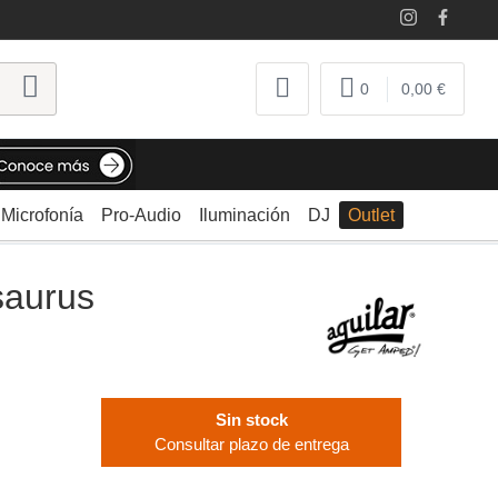
0
0,00 €
Microfonía
Pro-Audio
Iluminación
DJ
Outlet
saurus
Sin stock
Consultar plazo de entrega