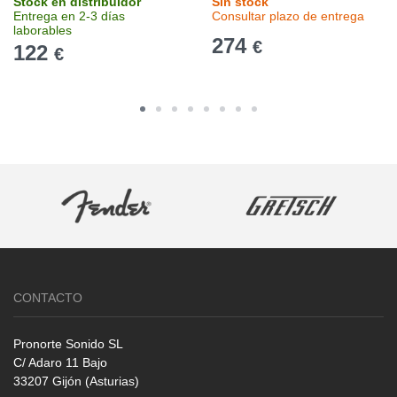
Stock en distribuidor
Sin stock
Entrega en 2-3 días
Consultar plazo de entrega
laborables
274
€
122
€
CONTACTO
Pronorte Sonido SL
C/ Adaro 11 Bajo
33207 Gijón (Asturias)