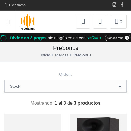
Contacto
0
PreSonus
Inicio
Marcas
PreSonus
Orden:
Mostrando:
1
al
3
de
3 productos