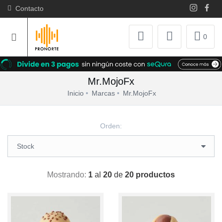
Contacto
0
Mr.MojoFx
Inicio
Marcas
Mr.MojoFx
Orden:
Mostrando:
1
al
20
de
20 productos