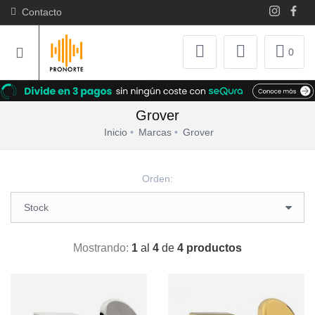
Contacto
0
Grover
Inicio
Marcas
Grover
Orden:
Mostrando:
1
al
4
de
4 productos