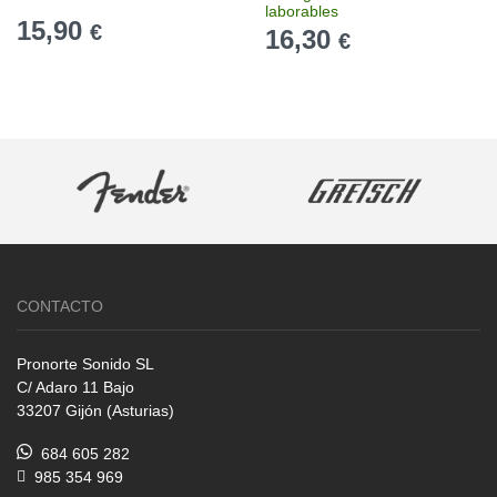
laborables
15,90
€
16,30
€
CONTACTO
Pronorte Sonido SL
C/ Adaro 11 Bajo
33207 Gijón (Asturias)
684 605 282
985 354 969