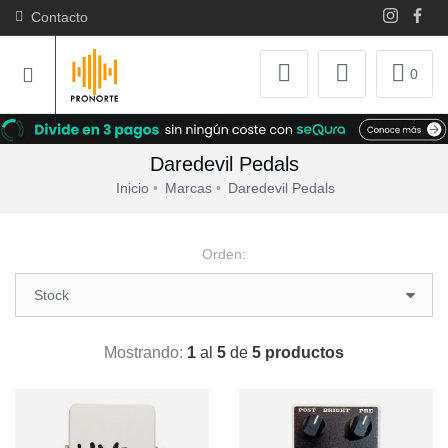
Contacto
0
Daredevil Pedals
Inicio
Marcas
Daredevil Pedals
Orden:
Mostrando:
1
al
5
de
5 productos