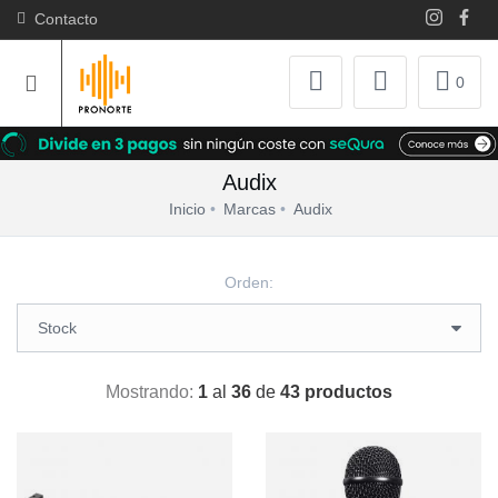
Contacto
0
Audix
Inicio
Marcas
Audix
Orden:
Mostrando:
1
al
36
de
43 productos