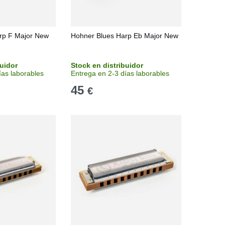
rp F Major New
Hohner Blues Harp Eb Major New
buidor
Stock en distribuidor
ías laborables
Entrega en 2-3 días laborables
45
€