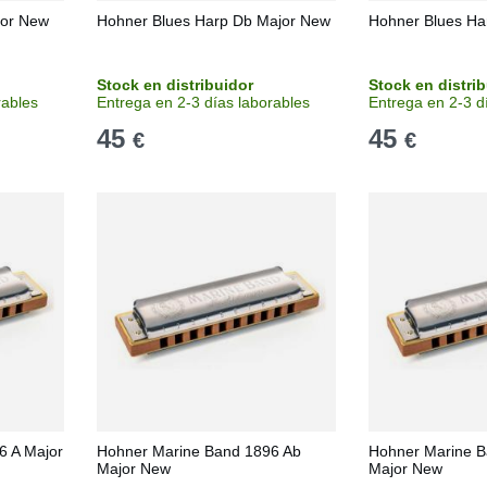
jor New
Hohner Blues Harp Db Major New
Hohner Blues Ha
Stock en distribuidor
Stock en distri
rables
Entrega en 2-3 días laborables
Entrega en 2-3 d
45
45
€
€
6 A Major
Hohner Marine Band 1896 Ab
Hohner Marine B
Major New
Major New