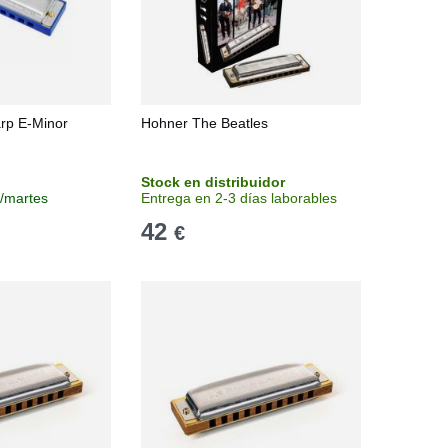
rp E-Minor
Hohner The Beatles
Stock en distribuidor
s/martes
Entrega en 2-3 días laborables
42
€