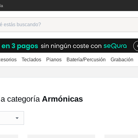
da
ine Band, soportes
esorios
Teclados
Pianos
Batería/Percusión
Grabación
la categoría
Armónicas