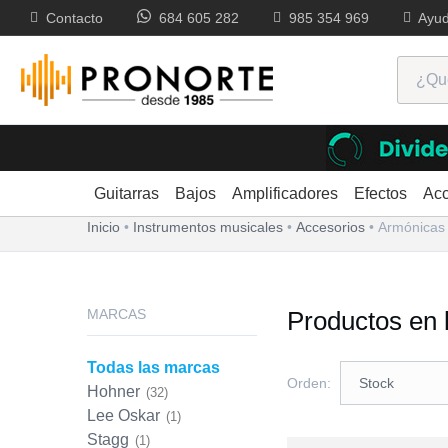
Contacto
684 605 282
985 354 969
Ayu
Armónicas: Blues Harp, Mar
Guitarras
Bajos
Amplificadores
Efectos
Acc
Inicio
Instrumentos musicales
Accesorios
Armónicas
MARCAS
Productos en 
Todas las marcas
Orden:
Hohner
(32)
Lee Oskar
(1)
Stagg
(1)