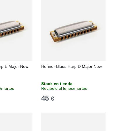
rp E Major New
Hohner Blues Harp D Major New
Stock en tienda
s/martes
Recíbelo el lunes/martes
45
€