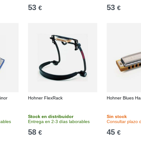
53
53
€
€
inor
Hohner FlexRack
Hohner Blues Ha
Stock en distribuidor
Sin stock
rables
Entrega en 2-3 días laborables
Consultar plazo 
58
45
€
€