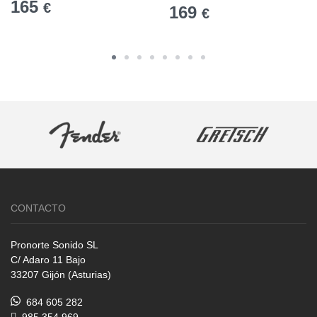
165
€
169
€
CONTACTO
Pronorte Sonido SL
C/ Adaro 11 Bajo
33207 Gijón (Asturias)
684 605 282