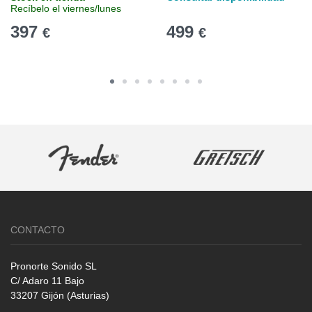
Recíbelo el viernes/lunes
397
499
€
€
CONTACTO
Pronorte Sonido SL
C/ Adaro 11 Bajo
33207 Gijón (Asturias)