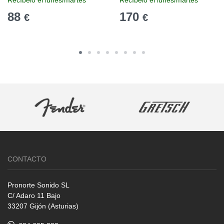
Recíbelo el lunes/martes
Recíbelo el lunes/martes
88
170
€
€
CONTACTO
Pronorte Sonido SL
C/ Adaro 11 Bajo
33207 Gijón (Asturias)