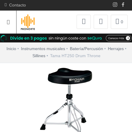
Contacto
0
Inicio
Instrumentos musicales
Batería/Percusión
Herrajes
Sillines
Tama HT250 Drum Throne