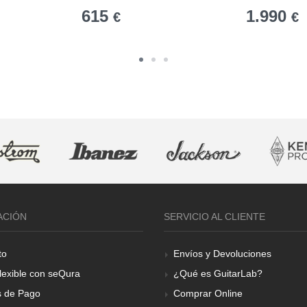
615
1.990
€
€
ACIÓN
SERVICIO AL CLIENTE
to
Envíos y Devoluciones
lexible con seQura
¿Qué es GuitarLab?
 de Pago
Comprar Online