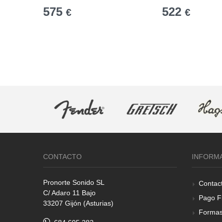
575
522
€
€
CONTACTO
INFORM
Pronorte Sonido SL
Contac
C/ Adaro 11 Bajo
Pago F
33207 Gijón (Asturias)
Formas