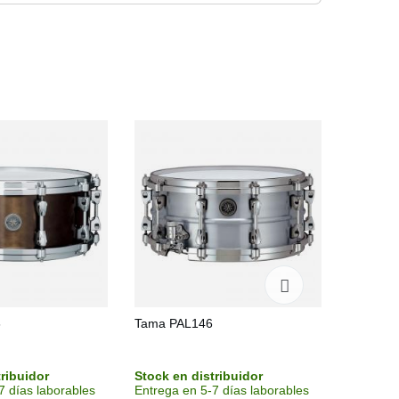
6
Tama PAL146
Tama PE
tribuidor
Stock en distribuidor
Sin stoc
7 días laborables
Entrega en 5-7 días laborables
Consulta