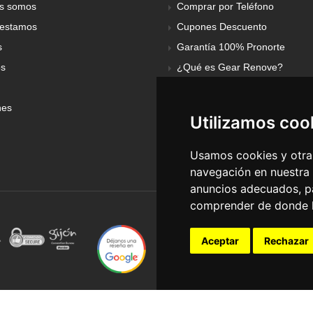
s somos
Comprar por Teléfono
estamos
Cupones Descuento
s
Garantía 100% Pronorte
os
¿Qué es Gear Renove?
nes
Utilizamos coo
Usamos cookies y otras
navegación en nuestra
anuncios adecuados, pa
comprender de donde ll
Aceptar
Rechazar