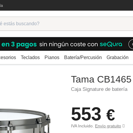
da
esorios
Teclados
Pianos
Batería/Percusión
Grabación
as
Tama CB1465 Charlie Benante
Tama CB1465 
Caja Signature de batería
553
€
IVA Incluido.
Envío gratuito