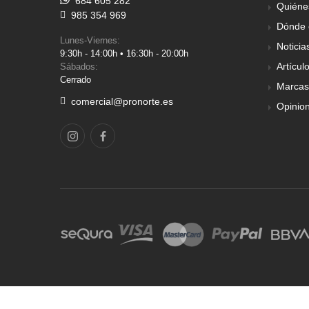
684 605 282
Quiéne
985 354 969
Dónde 
Lunes-Viernes:
Noticia
9:30h - 14:00h • 16:30h - 20:00h
Artícul
Sábados:
Cerrado
Marcas
comercial@pronorte.es
Opinio