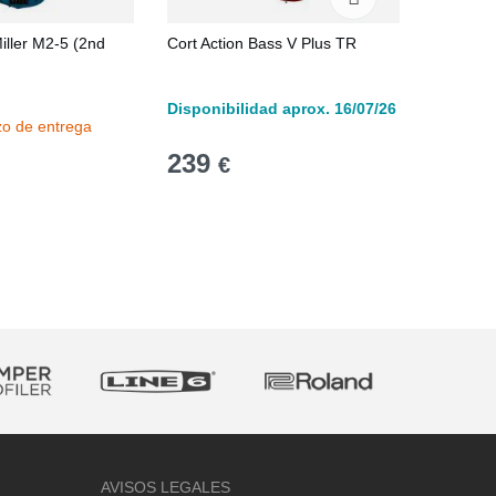
iller M2-5 (2nd
Cort Action Bass V Plus TR
Cort A5 
Disponibilidad aprox. 16/07/26
Disponib
zo de entrega
239
835
€
€
AVISOS LEGALES