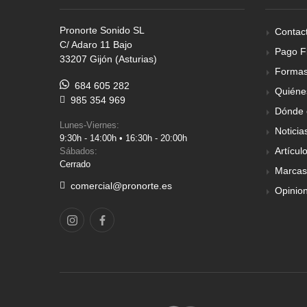
Pronorte Sonido SL
Contac
C/ Adaro 11 Bajo
Pago F
33207 Gijón (Asturias)
Formas
684 605 282
Quiéne
985 354 969
Dónde 
Lunes-Viernes:
Noticia
9:30h - 14:00h • 16:30h - 20:00h
Artícul
Sábados:
Cerrado
Marcas
comercial@pronorte.es
Opinio