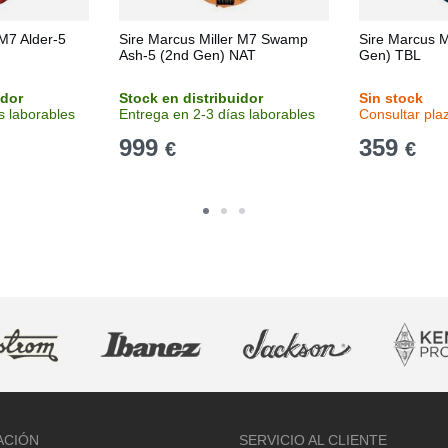
 M7 Alder-5
Sire Marcus Miller M7 Swamp
Sire Marcus M
Ash-5 (2nd Gen) NAT
Gen) TBL
idor
Stock en distribuidor
Sin stock
s laborables
Entrega en 2-3 días laborables
Consultar pla
999
359
€
€
ACIÓN
SERVICIO AL CLIENTE