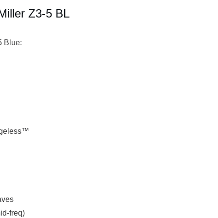
Miller Z3-5 BL
5 Blue:
dgeless™
aves
id-freq)