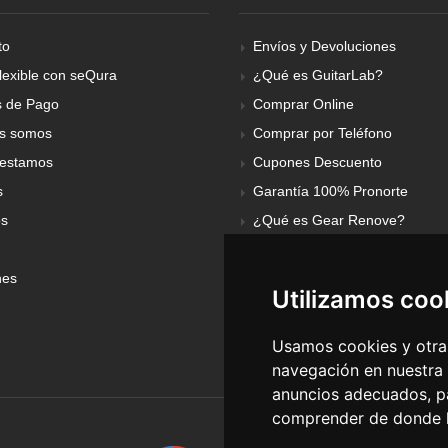
to
Envíos y Devoluciones
lexible con seQura
¿Qué es GuitarLab?
 de Pago
Comprar Online
s somos
Comprar por Teléfono
estamos
Cupones Descuento
s
Garantía 100% Pronorte
os
¿Qué es Gear Renove?
nes
Utilizamos coo
Usamos cookies y otras
navegación en nuestra
anuncios adecuados, pa
comprender de donde ll