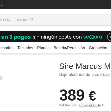
da
esorios
Teclados
Pianos
Batería/Percusión
Grabación
Sire Marcus Miller Z3-5 BL
Sire Marcus M
Bajo eléctrico de 5 cuerdas
389
€
IVA Incluido.
Envío gratuito