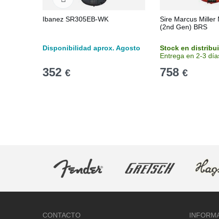
Ibanez SR305EB-WK
Sire Marcus Miller
(2nd Gen) BRS
Disponibilidad aprox. Agosto
Stock en distribu
Entrega en 2-3 día
352
758
€
€
CONTACTO
INFORM