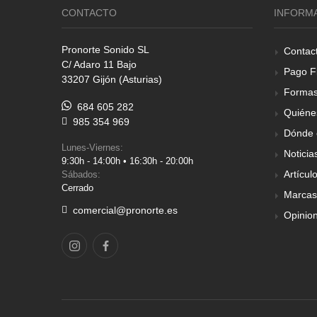
CONTACTO
INFORM
Pronorte Sonido SL
Contac
C/ Adaro 11 Bajo
Pago F
33207 Gijón (Asturias)
Formas
684 605 282
Quiéne
985 354 969
Dónde 
Lunes-Viernes:
Noticia
9:30h - 14:00h • 16:30h - 20:00h
Artícul
Sábados:
Cerrado
Marcas
comercial@pronorte.es
Opinio