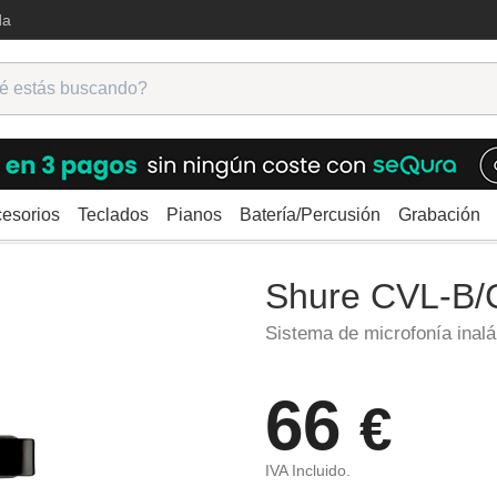
da
esorios
Teclados
Pianos
Batería/Percusión
Grabación
ámbricos
Shure CVL-B/C-TQG
Shure CVL-B
Sistema de microfonía inal
66
€
IVA Incluido.