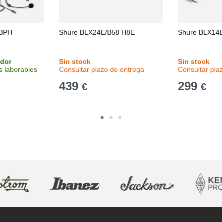
 BPH
Shure BLX24E/B58 H8E
Shure BLX14
idor
Sin stock
Sin stock
s laborables
Consultar plazo de entrega
Consultar pla
439
299
€
€