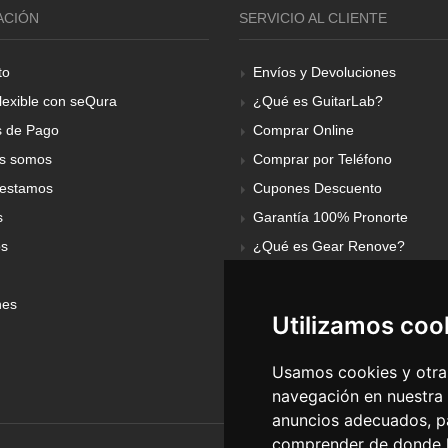
ACIÓN
SERVICIO AL CLIENTE
to
Envíos y Devoluciones
lexible con seQura
¿Qué es GuitarLab?
 de Pago
Comprar Online
s somos
Comprar por Teléfono
estamos
Cupones Descuento
s
Garantía 100% Pronorte
os
¿Qué es Gear Renove?
nes
Utilizamos coo
Usamos cookies y otras
navegación en nuestra
anuncios adecuados, pa
comprender de donde ll