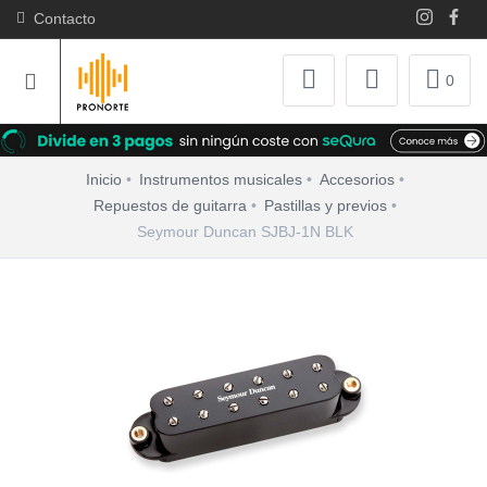
Contacto
0
Inicio
Instrumentos musicales
Accesorios
Repuestos de guitarra
Pastillas y previos
Seymour Duncan SJBJ-1N BLK