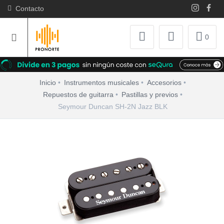
Contacto
0
Inicio
Instrumentos musicales
Accesorios
Repuestos de guitarra
Pastillas y previos
Seymour Duncan SH-2N Jazz BLK