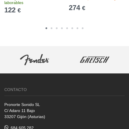
laborables
274
€
122
€
CONTACTO
Pronorte Sonido SL
C/ Adaro 11 Bajo
33207 Gijón (Asturias)
684 605 282