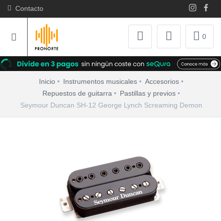
Contacto
0
Inicio
Instrumentos musicales
Accesorios
Repuestos de guitarra
Pastillas y previos
Seymour Duncan SH-12 George Lynch Screaming Demon