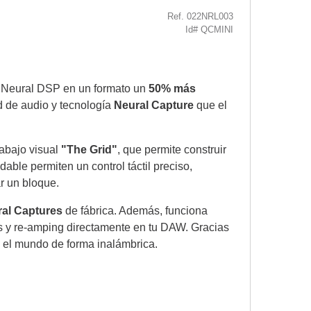
Ref. 022NRL003
Id# QCMINI
de Neural DSP en un formato un
50% más
ad de audio y tecnología
Neural Capture
que el
trabajo visual
"The Grid"
, que permite construir
able permiten un control táctil preciso,
r un bloque.
al Captures
de fábrica. Además, funciona
s y re-amping directamente en tu DAW. Gracias
o el mundo de forma inalámbrica.