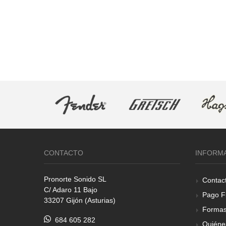
CONTACTO
INFORM
Pronorte Sonido SL
Contac
C/ Adaro 11 Bajo
Pago F
33207 Gijón (Asturias)
Formas
684 605 282
Quiéne