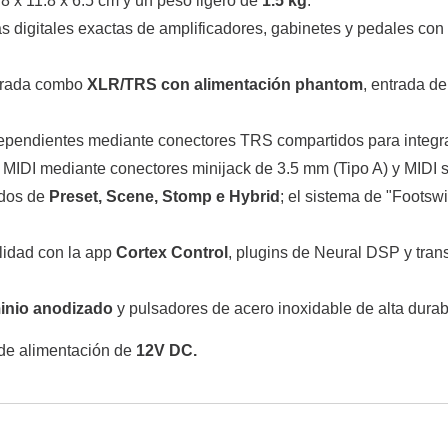
 x 11.8 x 6.5 cm y un peso ligero de
1.5 kg
.
s digitales exactas de amplificadores, gabinetes y pedales con
trada combo
XLR/TRS con alimentación phantom
, entrada d
pendientes mediante conectores TRS compartidos para integra
 MIDI mediante conectores minijack de 3.5 mm (Tipo A) y MIDI
dos de
Preset, Scene, Stomp e Hybrid
; el sistema de "Footsw
lidad con la app
Cortex Control
, plugins de Neural DSP y tran
inio anodizado
y pulsadores de acero inoxidable de alta durab
 de alimentación de
12V DC.