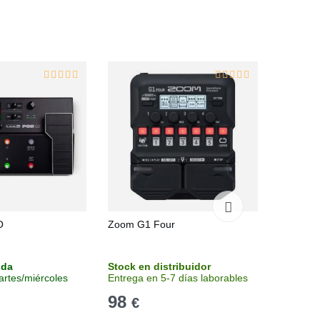
O
Zoom G1 Four
Zoom G1
nda
Stock en distribuidor
Stock en
artes/miércoles
Entrega en 5-7 días laborables
Entrega 
98
109
€
€