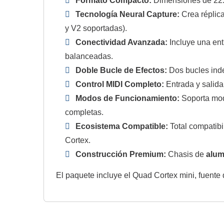
Formato Compacto:
Dimensiones de 22.8
Tecnología Neural Capture:
Crea réplica
y V2 soportadas).
Conectividad Avanzada:
Incluye una en
balanceadas.
Doble Bucle de Efectos:
Dos bucles inde
Control MIDI Completo:
Entrada y salida
Modos de Funcionamiento:
Soporta mo
completas.
Ecosistema Compatible:
Total compatibi
Cortex.
Construcción Premium:
Chasis de
alum
El paquete incluye el Quad Cortex mini, fuente