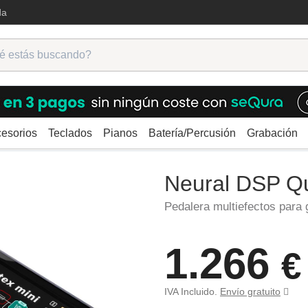
da
esorios
Teclados
Pianos
Batería/Percusión
Grabación
arra
Neural DSP Quad Cortex Mini
Neural DSP Q
Pedalera multiefectos para 
1.266
€
IVA Incluido.
Envío gratuito