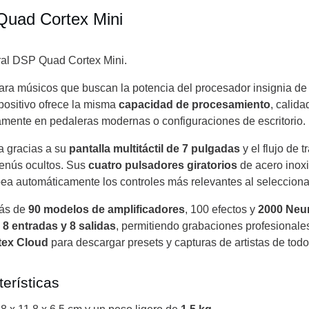
Quad Cortex Mini
ral DSP Quad Cortex Mini.
 para músicos que buscan la potencia del procesador insignia 
spositivo ofrece la misma
capacidad de procesamiento
, calid
amente en pedaleras modernas o configuraciones de escritorio.
va gracias a su
pantalla multitáctil de 7 pulgadas
y el flujo de 
enús ocultos. Sus
cuatro pulsadores giratorios
de acero inoxid
a automáticamente los controles más relevantes al selecciona
más de
90 modelos de amplificadores
, 100 efectos y
2000 Neur
 8 entradas y 8 salidas
, permitiendo grabaciones profesionale
tex Cloud
para descargar presets y capturas de artistas de tod
erísticas