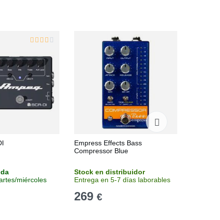
I
Empress Effects Bass
Tech 21 
Compressor Blue
V2
nda
Stock en distribuidor
Sin stoc
artes/miércoles
Entrega en 5-7 días laborables
Consulta
269
277
€
€