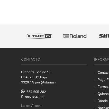
CONTACTO
INFORM
Pronorte Sonido SL
Contac
C/ Adaro 11 Bajo
Pago F
33207 Gijón (Asturias)
Formas
684 605 282
Quiéne
985 354 969
Dónde 
Lunes-Viernes:
Noticia