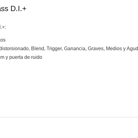
ss D.I.+
.+:
cos
istorsionado, Blend, Trigger, Ganancia, Graves, Medios y Agu
om y puerta de ruido