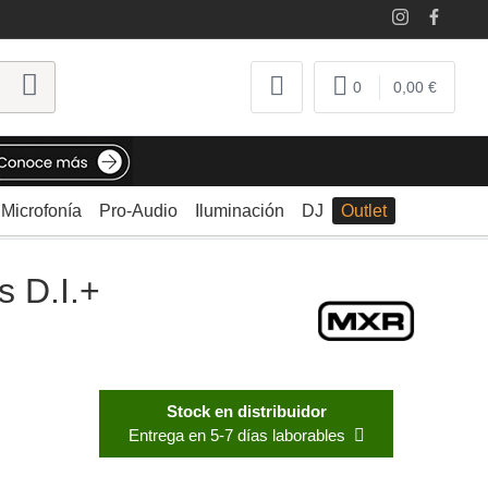
0
0,00 €
Microfonía
Pro-Audio
Iluminación
DJ
Outlet
 D.I.+
Stock en distribuidor
Entrega en 5-7 días laborables