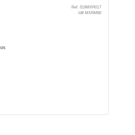
Ref. 019MXR017
Id# MXRM80
dos