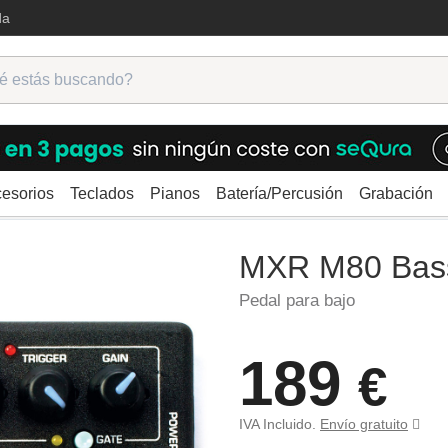
da
esorios
Teclados
Pianos
Batería/Percusión
Grabación
MXR M80 Bass D.I.+
MXR M80 Bass
Pedal para bajo
189
€
IVA Incluido.
Envío gratuito