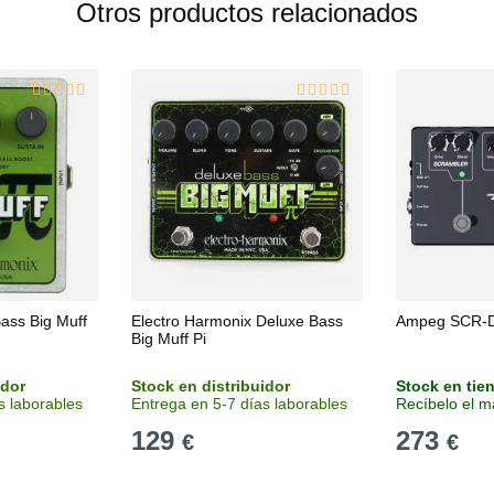
Otros productos relacionados
ass Big Muff
Electro Harmonix Deluxe Bass
Ampeg SCR-D
Big Muff Pi
idor
Stock en distribuidor
Stock en tie
s laborables
Entrega en 5-7 días laborables
Recíbelo el m
129
273
€
€