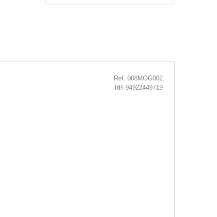
Ref. 008MOG002
Id# 94922449719