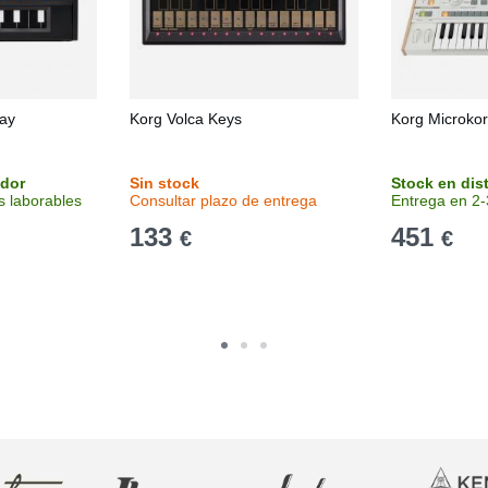
ay
Korg Volca Keys
Korg Microko
idor
Sin stock
Stock en dis
s laborables
Consultar plazo de entrega
Entrega en 2-
133
451
€
€