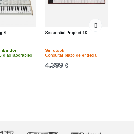
rg S
Sequential Prophet 10
Korg Vol
tribuidor
Sin stock
Stock en
3 días laborables
Consultar plazo de entrega
Entrega 
4.399
141
€
€
-3%