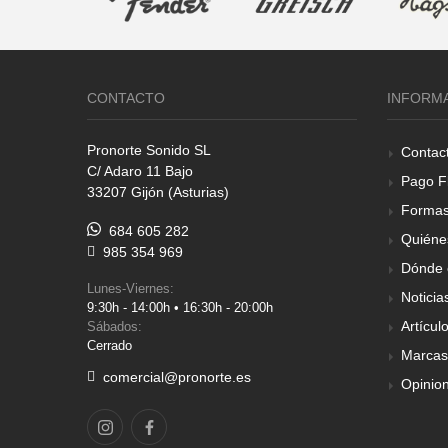
CONTACTO
INFORM
Pronorte Sonido SL
Contac
C/ Adaro 11 Bajo
Pago F
33207 Gijón (Asturias)
Formas
684 605 282
Quiéne
985 354 969
Dónde 
Lunes-Viernes:
Noticia
9:30h - 14:00h • 16:30h - 20:00h
Artícul
Sábados:
Cerrado
Marcas
comercial@pronorte.es
Opinio