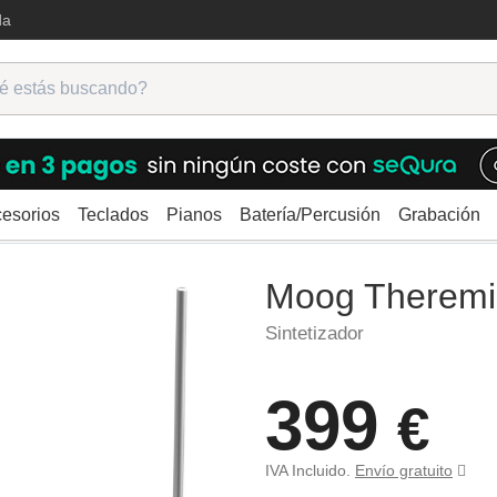
da
esorios
Teclados
Pianos
Batería/Percusión
Grabación
es
Moog Theremini
Moog Theremi
Sintetizador
399
€
IVA Incluido.
Envío gratuito