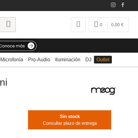
0
0,00 €
Microfonía
Pro-Audio
Iluminación
DJ
Outlet
ni
Sin stock
Consultar plazo de entrega