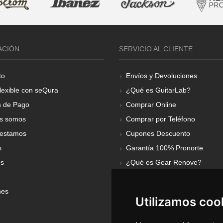
ACIÓN
SERVICIO AL CLIENTE
to
Envíos y Devoluciones
lexible con seQura
¿Qué es GuitarLab?
 de Pago
Comprar Online
s somos
Comprar por Teléfono
estamos
Cupones Descuento
s
Garantía 100% Pronorte
os
¿Qué es Gear Renove?
nes
Utilizamos coo