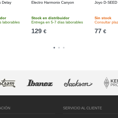
s Delay
Electro Harmonix Canyon
Joyo D-SEED 
idor
Stock en distribuidor
Sin stock
s laborables
Entrega en 5-7 días laborables
Consultar pla
129
77
€
€
ACIÓN
SERVICIO AL CLIENTE