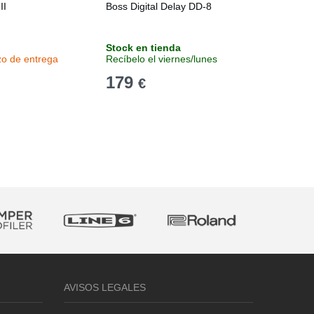
II
Boss Digital Delay DD-8
Boss Dig
Stock en tienda
Stock e
zo de entrega
Recíbelo el viernes/lunes
Recíbelo
179
144
€
€
AVISOS LEGALES