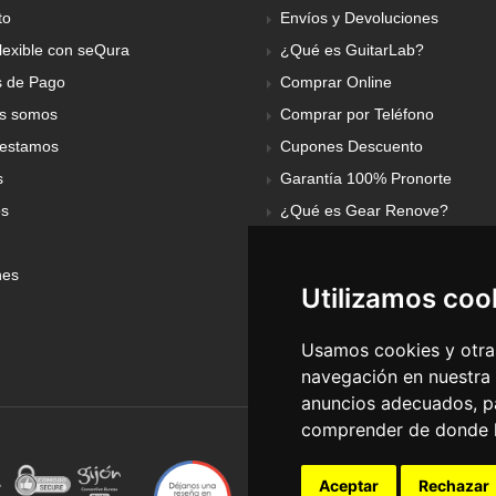
to
Envíos y Devoluciones
lexible con seQura
¿Qué es GuitarLab?
 de Pago
Comprar Online
s somos
Comprar por Teléfono
estamos
Cupones Descuento
s
Garantía 100% Pronorte
os
¿Qué es Gear Renove?
nes
Utilizamos coo
Usamos cookies y otras
navegación en nuestra
anuncios adecuados, pa
comprender de donde ll
Aceptar
Rechazar