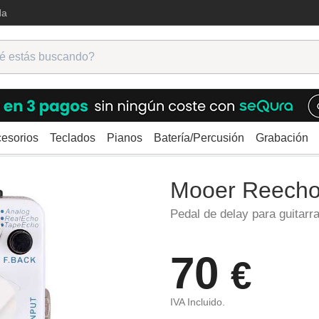
da
esorios
Teclados
Pianos
Batería/Percusión
Grabación
ra
Delay/Echo
Mooer Reecho
Mooer Reech
Pedal de delay para guitarr
70
€
IVA Incluido.