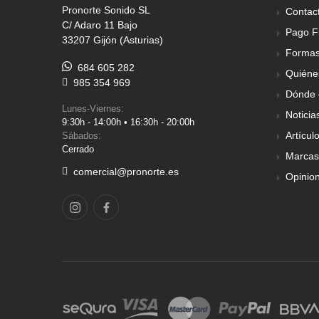
Pronorte Sonido SL
Contac
C/ Adaro 11 Bajo
Pago F
33207 Gijón (Asturias)
Formas
684 605 282
Quiéne
985 354 969
Dónde 
Lunes-Viernes:
Noticia
9:30h - 14:00h • 16:30h - 20:00h
Artícul
Sábados:
Cerrado
Marcas
comercial@pronorte.es
Opinio