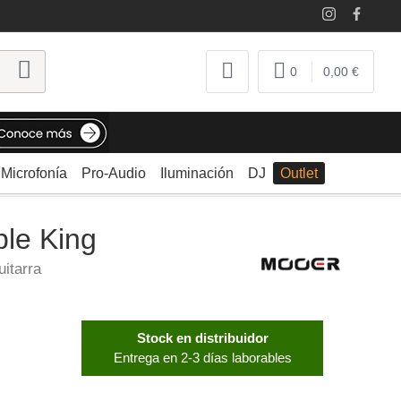
0
0,00 €
Microfonía
Pro-Audio
Iluminación
DJ
Outlet
le King
itarra
Stock en distribuidor
Entrega en 2-3 días laborables