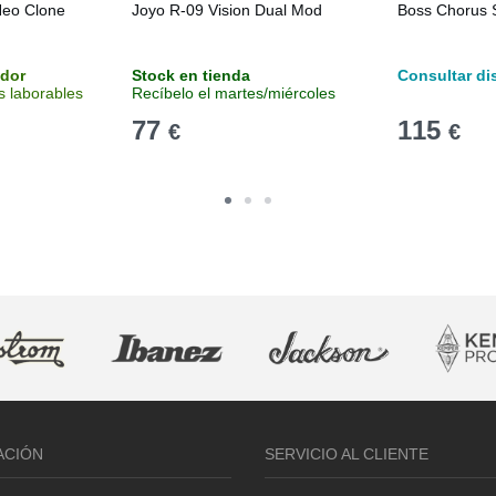
Neo Clone
Joyo R-09 Vision Dual Mod
Boss Chorus 
idor
Stock en tienda
Consultar di
s laborables
Recíbelo el martes/miércoles
77
115
€
€
ACIÓN
SERVICIO AL CLIENTE