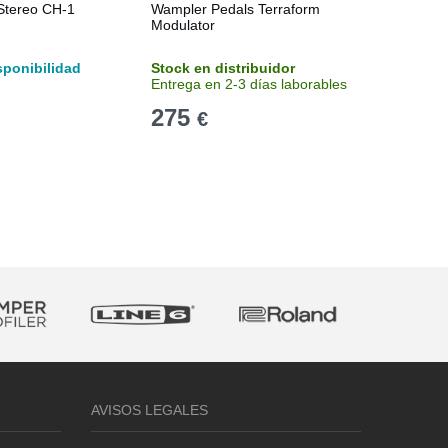
Stereo CH-1
Wampler Pedals Terraform
Joyo JF-
Modulator
sponibilidad
Stock en distribuidor
Sin stoc
Entrega en 2-3 días laborables
Consulta
275
52
€
€
AVISOS LEGALES