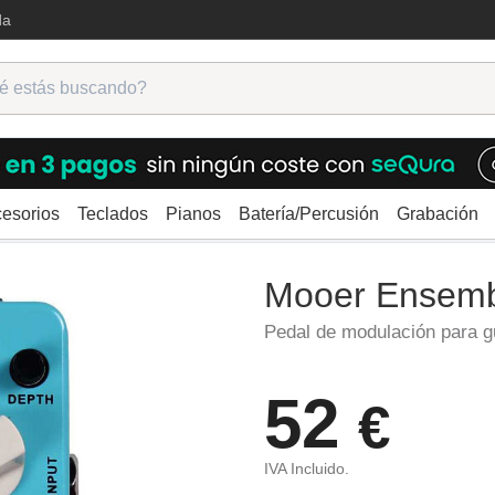
da
esorios
Teclados
Pianos
Batería/Percusión
Grabación
ra
Modulación
Mooer Ensemble King
Mooer Ensemb
Pedal de modulación para gu
52
€
IVA Incluido.