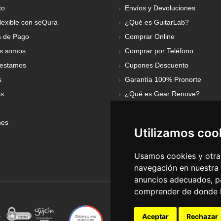
to
Envíos y Devoluciones
lexible con seQura
¿Qué es GuitarLab?
 de Pago
Comprar Online
s somos
Comprar por Teléfono
estamos
Cupones Descuento
s
Garantía 100% Pronorte
os
¿Qué es Gear Renove?
nes
Utilizamos coo
Usamos cookies y otras
navegación en nuestra
anuncios adecuados, pa
comprender de donde ll
Aceptar
Rechazar