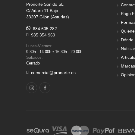
Pronorte Sonido SL
Contac
C/ Adaro 11 Bajo
Pago F
33207 Gijón (Asturias)
Formas
684 605 282
Quiéne
985 354 969
Dónde 
Lunes-Viernes:
Noticia
9:30h - 14:00h • 16:30h - 20:00h
Artícul
Sábados:
Cerrado
Marcas
comercial@pronorte.es
Opinio