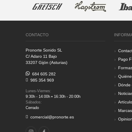
CONTACTO
INFORM
Pronorte Sonido SL
Contac
C/ Adaro 11 Bajo
Pago F
33207 Gijón (Asturias)
Formas
684 605 282
Quiéne
985 354 969
Dónde 
Lunes-Viernes:
Noticia
9:30h - 14:00h • 16:30h - 20:00h
Artícul
Sábados:
Cerrado
Marcas
comercial@pronorte.es
Opinio