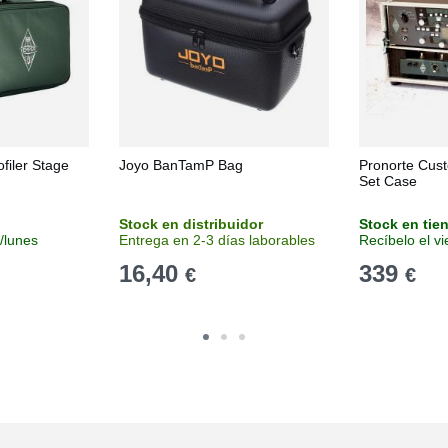
filer Stage
Joyo BanTamP Bag
Pronorte Cus
Set Case
Stock en distribuidor
Stock en tie
/lunes
Entrega en 2-3 días laborables
Recíbelo el v
16,40
339
€
€