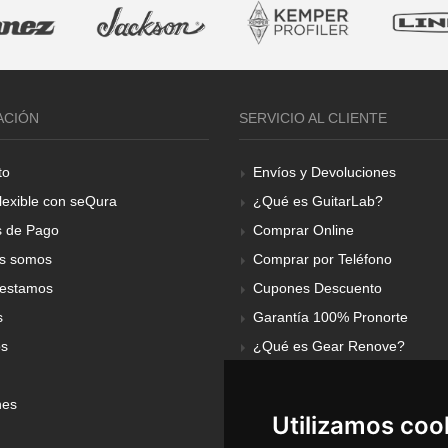
ACIÓN
SERVICIO AL CLIENTE
to
Envíos y Devoluciones
lexible con seQura
¿Qué es GuitarLab?
 de Pago
Comprar Online
s somos
Comprar por Teléfono
estamos
Cupones Descuento
s
Garantía 100% Pronorte
os
¿Qué es Gear Renove?
nes
Utilizamos coo