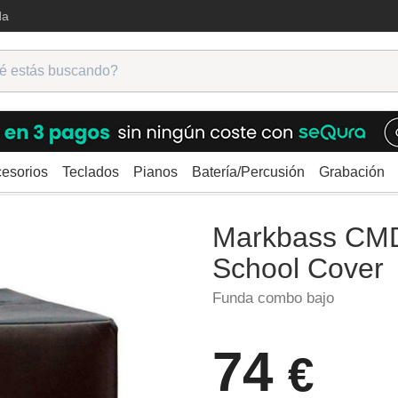
da
esorios
Teclados
Pianos
Batería/Percusión
Grabación
rios amplificadores
Fundas para amplificador
Markbass CMD JB Pla
Markbass CMD
School Cover
Funda combo bajo
74
€