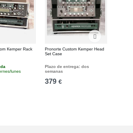
tom Kemper Rack
Pronorte Custom Kemper Head
EVH 5150
Set Case
nda
Plazo de entrega: dos
Stock e
iernes/lunes
semanas
Recíbelo
379
44
€
€