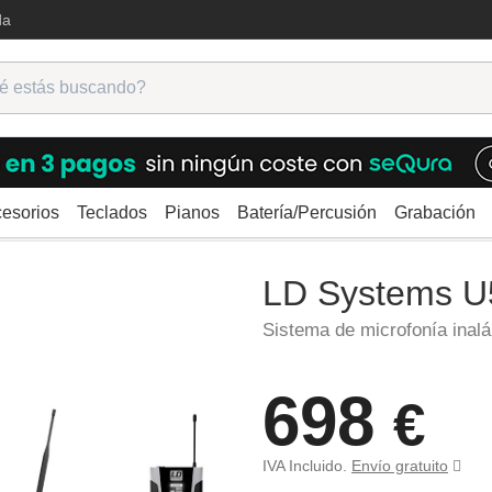
da
esorios
Teclados
Pianos
Batería/Percusión
Grabación
ámbricos
LD Systems U508 BPH 2
LD Systems 
Sistema de microfonía inal
698
€
IVA Incluido.
Envío gratuito