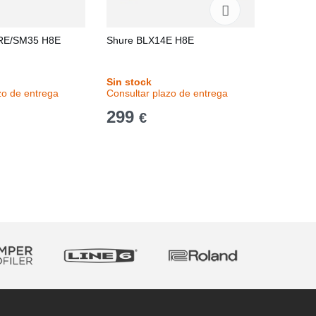
RE/SM35 H8E
Shure BLX14E H8E
Shure B
Sin stock
Stock en
zo de entrega
Consultar plazo de entrega
Entrega 
299
465
€
€