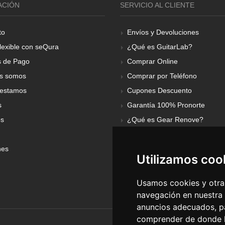
ACIÓN
SERVICIO AL CLIENTE
to
Envíos y Devoluciones
lexible con seQura
¿Qué es GuitarLab?
 de Pago
Comprar Online
s somos
Comprar por Teléfono
estamos
Cupones Descuento
s
Garantía 100% Pronorte
os
¿Qué es Gear Renove?
nes
Utilizamos coo
Usamos cookies y otras
navegación en nuestra
anuncios adecuados, pa
comprender de donde ll