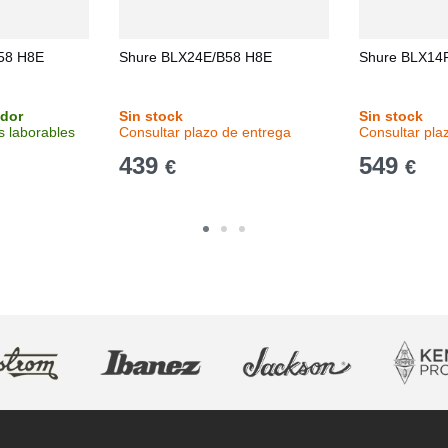
58 H8E
Shure BLX24E/B58 H8E
Shure BLX14
idor
Sin stock
Sin stock
s laborables
Consultar plazo de entrega
Consultar pla
439
549
€
€