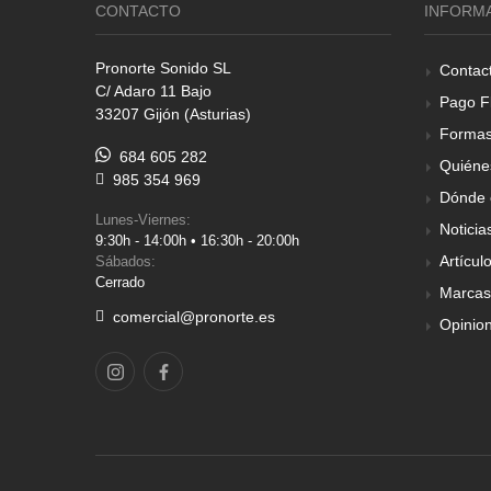
CONTACTO
INFORM
Pronorte Sonido SL
Contac
C/ Adaro 11 Bajo
Pago F
33207 Gijón (Asturias)
Formas
684 605 282
Quiéne
985 354 969
Dónde 
Lunes-Viernes:
Noticia
9:30h - 14:00h • 16:30h - 20:00h
Artícul
Sábados:
Cerrado
Marcas
comercial@pronorte.es
Opinio