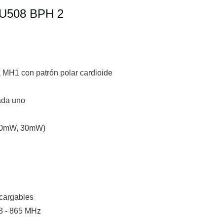
 U508 BPH 2
MH1 con patrón polar cardioide
ada uno
 10mW, 30mW)
ecargables
3 - 865 MHz