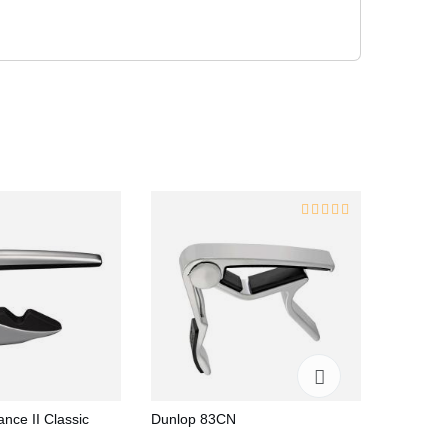
nce II Classic
Dunlop 83CN
Ernie Bal