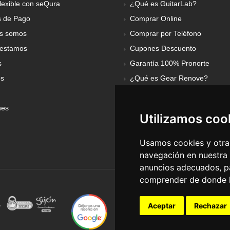
lexible con seQura
¿Qué es GuitarLab?
 de Pago
Comprar Online
s somos
Comprar por Teléfono
estamos
Cupones Descuento
s
Garantía 100% Pronorte
os
¿Qué es Gear Renove?
nes
Utilizamos coo
Usamos cookies y otras
navegación en nuestra
anuncios adecuados, pa
comprender de donde ll
Aceptar
Rechazar