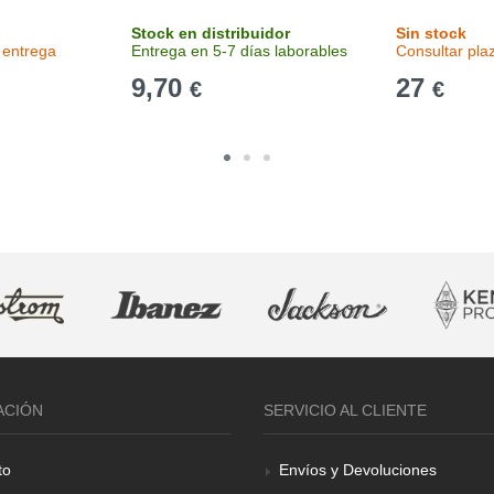
Stock en distribuidor
Sin stock
 entrega
Entrega en 5-7 días laborables
Consultar pla
9,70
27
€
€
ACIÓN
SERVICIO AL CLIENTE
to
Envíos y Devoluciones