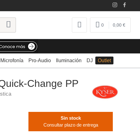
0
0,00 €
Microfonía
Pro-Audio
Iluminación
DJ
Outlet
 Quick-Change PP
ústica
Sin stock
Consultar plazo de entrega