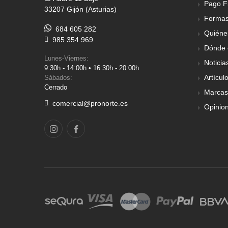
Pago F
33207 Gijón (Asturias)
Formas
684 605 282
Quiéne
985 354 969
Dónde 
Lunes-Viernes:
Noticia
9:30h - 14:00h • 16:30h - 20:00h
Artícul
Sábados:
Cerrado
Marcas
comercial@pronorte.es
Opinio