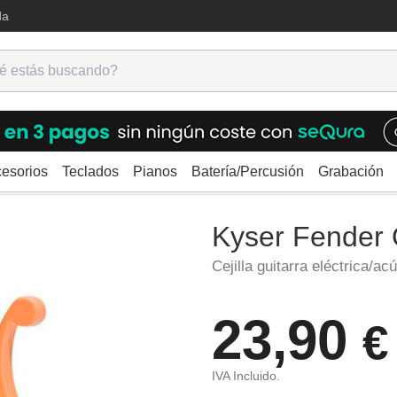
da
esorios
Teclados
Pianos
Batería/Percusión
Grabación
yser Fender Quick-Change PP
Kyser Fender
Cejilla guitarra eléctrica/ac
23,90
€
IVA Incluido.