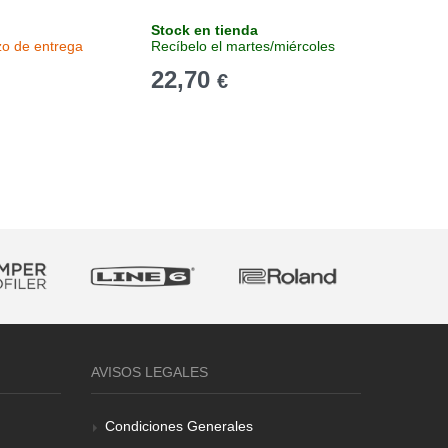
Stock en tienda
Sin stoc
zo de entrega
Recíbelo el martes/miércoles
Consulta
22,70
16
€
€
AVISOS LEGALES
Condiciones Generales