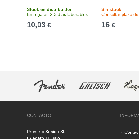
Stock en distribuidor
Sin stock
Entrega en 2-3 días laborables
Consultar plazo de
10,03
16
€
€
CONTACTO
INFORM
Pronorte Sonido SL
Contac
C/ Adaro 11 Bajo