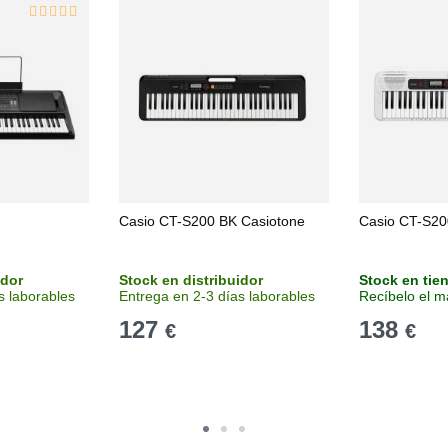
Casio CT-S200 BK Casiotone
Casio CT-S20
idor
Stock en distribuidor
Stock en tie
s laborables
Entrega en 2-3 días laborables
Recíbelo el m
127
138
€
€