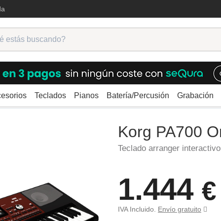
da
esorios
Teclados
Pianos
Batería/Percusión
Grabación
Korg PA700 Oriental
Korg PA700 Or
Teclado arranger interactivo
1.444
€
IVA Incluido.
Envío gratuito