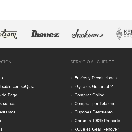
ACIÓN
SERVICIO AL CLIENTE
to
Envíos y Devoluciones
lexible con seQura
¿Qué es GuitarLab?
 de Pago
Comprar Online
s somos
Comprar por Teléfono
estamos
Cupones Descuento
s
Garantía 100% Pronorte
os
¿Qué es Gear Renove?