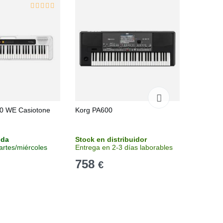
0 WE Casiotone
Korg PA600
Korg PA
nda
Stock en distribuidor
Stock en
artes/miércoles
Entrega en 2-3 días laborables
Entrega 
758
1.17
€