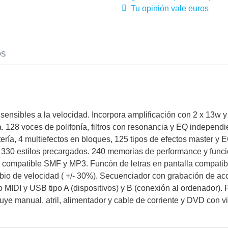
Tu opinión vale euros
OS
ensibles a la velocidad. Incorpora amplificación con 2 x 13w 
ea. 128 voces de polifonía, filtros con resonancia y EQ independ
tería, 4 multiefectos en bloques, 125 tipos de efectos master y
. 330 estilos precargados. 240 memorias de performance y func
 compatible SMF y MP3. Funcón de letras en pantalla compatib
bio de velocidad ( +/- 30%). Secuenciador con grabación de ac
to MIDI y USB tipo A (dispositivos) y B (conexión al ordenador)
cluye manual, atril, alimentador y cable de corriente y DVD con 