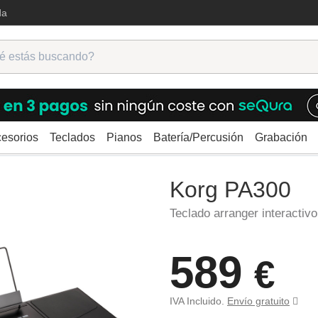
da
esorios
Teclados
Pianos
Batería/Percusión
Grabación
Korg PA300
Korg PA300
Teclado arranger interactivo
589
€
IVA Incluido.
Envío gratuito