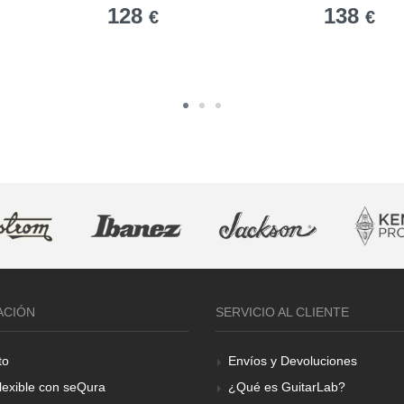
128
138
€
€
ACIÓN
SERVICIO AL CLIENTE
to
Envíos y Devoluciones
lexible con seQura
¿Qué es GuitarLab?