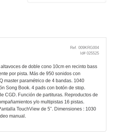
Ref. 009KRG004
Id# 025525
y altavoces de doble cono 10cm en recinto bass
iente por pista. Más de 950 sonidos con
 EQ master paramétrico de 4 bandas. 1040
ión Song Book. 4 pads con botón de stop.
le CGD. Función de partituras. Reproductos de
ompañamientos y/o multipistas 16 pistas.
. Pantalla TouchView de 5". Dimensiones : 1030
video manual.