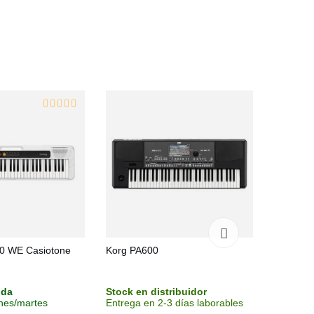
0 WE Casiotone
Korg PA600
Casio C
nda
Stock en distribuidor
Stock en
unes/martes
Entrega en 2-3 días laborables
Entrega 