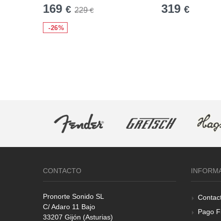
169
319
€
€
229
€
-26%
CONTACTO
INFORM
Pronorte Sonido SL
Contac
C/ Adaro 11 Bajo
Pago F
33207 Gijón (Asturias)